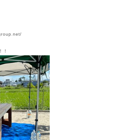
group.net/
！！