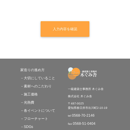
家造りの進め方
－大切にしていること
－素材へのこだわり
一級建築士事務所 木ぐみ舎
－施工価格
株式会社 木ぐみ舎
－光熱費
〒487-0025
愛知県春日井市出川町2-10-19
－各イベントについて
0568-70-2146
tel
－フローチャート
0568-51-0404
fax
－SDGs