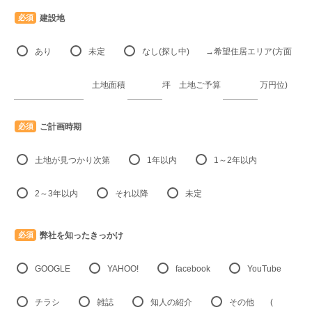
建設地
必須
あり
未定
なし(探し中)
→希望住居エリア(方面
土地面積
坪
土地ご予算
万円位)
ご計画時期
必須
土地が見つかり次第
1年以内
1～2年以内
2～3年以内
それ以降
未定
弊社を知ったきっかけ
必須
GOOGLE
YAHOO!
facebook
YouTube
チラシ
雑誌
知人の紹介
その他
(