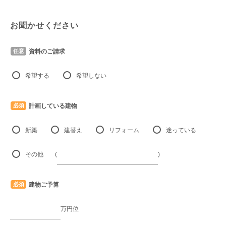
お聞かせください
資料のご請求
任意
希望する
希望しない
計画している建物
必須
新築
建替え
リフォーム
迷っている
その他
(
)
建物ご予算
必須
万円位