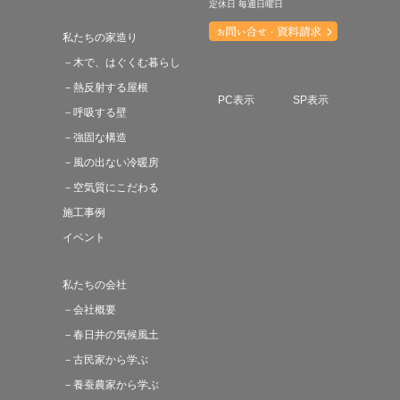
定休日 毎週日曜日
私たちの家造り
－木で、はぐくむ暮らし
－熱反射する屋根
PC表示
SP表示
－呼吸する壁
－強固な構造
－風の出ない冷暖房
－空気質にこだわる
施工事例
イベント
私たちの会社
－会社概要
－春日井の気候風土
－古民家から学ぶ
－養蚕農家から学ぶ