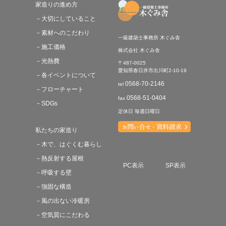
家造りの進め方
－大切にしていること
－素材へのこだわり
一級建築士事務所 木ぐみ舎
－施工価格
株式会社 木ぐみ舎
－光熱費
〒487-0025
愛知県春日井市出川町2-10-19
－各イベントについて
0568-70-2146
tel
－フローチャート
0568-51-0404
fax
－SDGs
定休日 毎週日曜日
私たちの家造り
－木で、はぐくむ暮らし
－熱反射する屋根
PC表示
SP表示
－呼吸する壁
－強固な構造
－風の出ない冷暖房
－空気質にこだわる