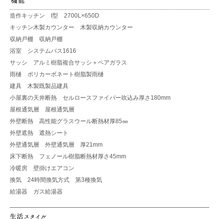
造作キッチン I型 2700L×650D
キッチン木製カウンター 木製収納カウンター
収納戸棚 収納戸棚
浴室 システムバス1616
サッシ アルミ樹脂複合サッシ＋ペアガラス
雨樋 ポリカーボネート樹脂製雨樋
建具 木製既製品建具
小屋裏の天井断熱 セルロースファイバー吹込み厚さ180mm
屋根通気層 屋根通気層
外壁断熱 高性能グラスウール断熱材厚85㎜
外壁遮熱 遮熱シート
外壁通気層 外壁通気層 厚21mm
床下断熱 フェノール樹脂断熱材厚さ45mm
冷暖房 壁掛けエアコン
換気 24時間換気方式 第3種換気
給湯器 ガス給湯器