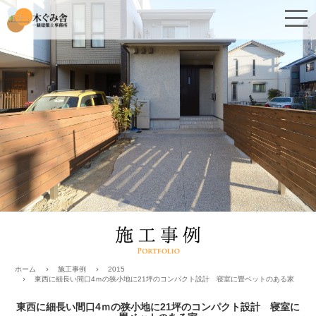
施工事例
2015
ホーム
東西に細長い間口4ｍの狭小地に21坪のコンパクト設計 寝室に畳ベットのある家
東西に細長い間口4ｍの狭小地に21坪のコンパクト設計 寝室に