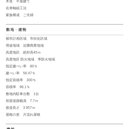
木造 平屋建て
在来軸組工法
家族構成 ご夫婦
都市計画区域 市街化区域
用途地域 近隣商業地域
高度地区 絶対高45ｍ
高度地区 防火地域 準防火地域
指定建ぺい率 80％
建ぺい率 56.47％
指定容積率 300％
容積率 96.1％
敷地内駐車台数 1台
前面道路幅員 7.7ｍ
接道長さ 3.957ｍ
屋根の形 片流れ屋根