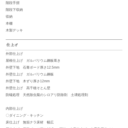
階段手摺
階段下収納
収納
本棚
木製デッキ
外部仕上げ
屋根仕上げ ガルバリウム鋼板葺き
外壁下地 石膏ボード厚さ12.5mm
外壁仕上げ ガルバリウム鋼板
外壁下地 木ずり厚さ12mm
外壁仕上げ 高千穂そとん壁
防蟻処理 天然除虫菊のシロアリ防除剤 土壌処理剤
内部仕上げ
〇ダイニング・キッチン
床仕上げ 無垢ナラ床材 幅広