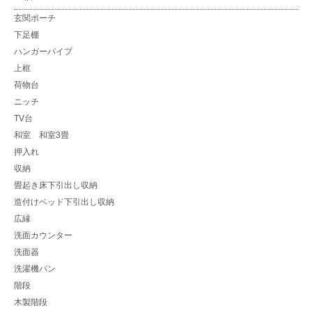
玄関ポーチ
下足棚
ハンガーパイプ
上框
荷物台
ニッチ
TV台
和室 和室3畳
押入れ
収納
畳起き床下引出し収納
造付けベッド下引出し収納
広縁
洗面カウンター
洗面器
洗濯機パン
階段
木製階段